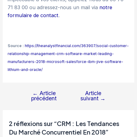
71 83 00 ou adressez-nous un mail via
notre
formulaire de contact
.
Source :
https://theanalystfinancial.com/363907/social-customer-
relationship-management-crm-software-market-leading-
manufacturers-2018-microsoft-salesforce-ibm-jive-software-
lithium-and-oracle/
←
Article
Article
Navigation
précédent
suivant
→
de
l’article
2 réflexions sur “CRM : Les Tendances
Du Marché Concurrentiel En 2018”