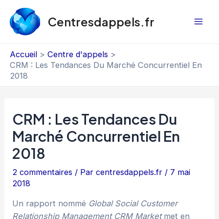
Aller
au
Centresdappels.fr
Mai
contenu
Men
Accueil
Centre d'appels
CRM : Les Tendances Du Marché Concurrentiel En
2018
CRM : Les Tendances Du
Marché Concurrentiel En
2018
2 commentaires
/ Par
centresdappels.fr
/
7 mai
2018
Un rapport nommé
Global Social Customer
Relationship Management CRM Market
met en