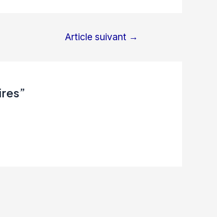
Article suivant
→
ires”