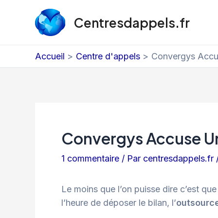
Aller
Centresdappels.fr
au
contenu
Accueil
Centre d'appels
Convergys Accus
Convergys Accuse Une
1 commentaire
/ Par
centresdappels.fr
Le moins que l’on puisse dire c’est que 
l’heure de déposer le bilan, l’
outsourc