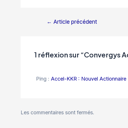
←
Article précédent
Navigation
de
l’article
1 réflexion sur “Convergys A
Ping :
Accel-KKR : Nouvel Actionnair
Les commentaires sont fermés.