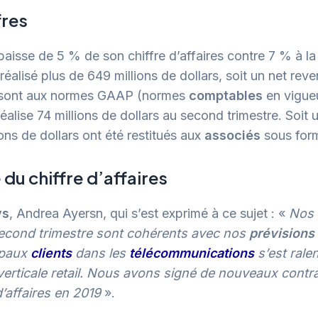
fres
aisse de 5 % de son chiffre d’affaires contre 7 % à l
réalisé plus de 649 millions de dollars, soit un net rev
ats sont aux normes GAAP (normes
comptables
en vigue
réalise 74 millions de dollars au second trimestre. Soit 
ons de dollars ont été restitués aux
associés
sous for
du chiffre d’affaires
ys
, Andrea Ayersn, qui s’est exprimé à ce sujet : «
Nos 
econd trimestre sont cohérents avec nos
prévisions
cipaux
clients
dans les
télécommunications
s’est rale
 verticale retail. Nous avons signé de nouveaux cont
d’affaires en 2019
».